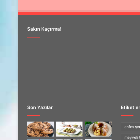
Sakın Kaçırma!
Son Yazılar
Etiketle
enfes şerb
meyveli t