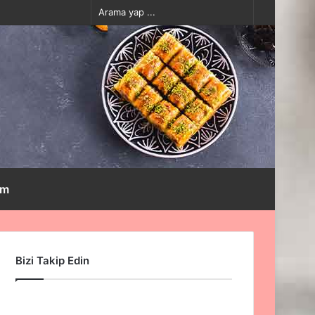
Kayıt
Rastgele
Kenar
Dış
Arama
Ol
Makale
Bölmesi
görünümü
yap
değiştir
...
im
Arama
yap
Bizi Takip Edin
...