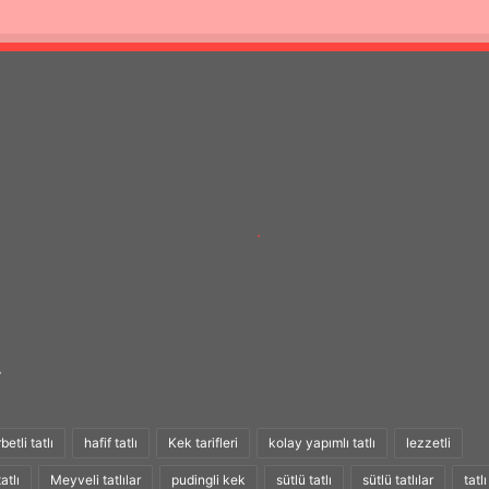
r
etli tatlı
hafif tatlı
Kek tarifleri
kolay yapımlı tatlı
lezzetli
atlı
Meyveli tatlılar
pudingli kek
sütlü tatlı
sütlü tatlılar
tatlı