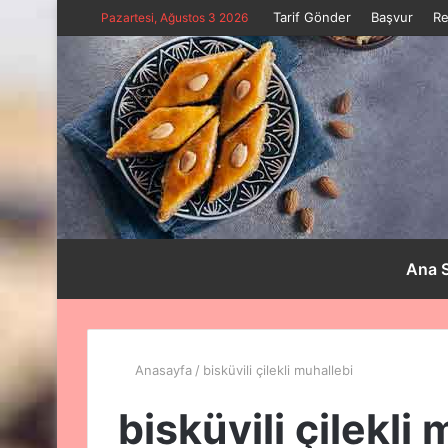
Tarif Gönder
Başvur
Re
Pazartesi, Ağustos 3 2026
Ana 
Anasayfa
/
bisküvili çilekli muhallebi
bisküvili çilekli