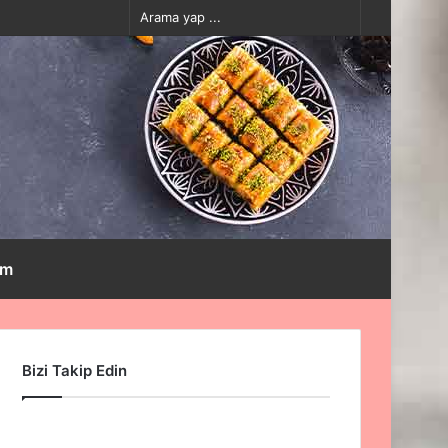
Kayıt
Rastgele
Kenar
Dış
Arama
Ol
Makale
Bölmesi
görünümü
yap
değiştir
...
im
Arama
yap
Bizi Takip Edin
...