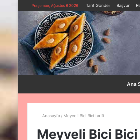
Tarif Gönder
Başvur
R
Perşembe, Ağustos 6 2026
Ana 
Anasayfa
/
Meyveli Bici Bici tarifi
Meyveli Bici Bici 