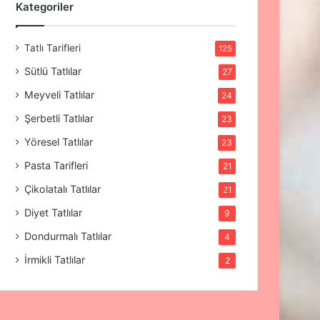
Kategoriler
Tatlı Tarifleri
125
Sütlü Tatlılar
27
Meyveli Tatlılar
24
Şerbetli Tatlılar
23
Yöresel Tatlılar
23
Pasta Tarifleri
21
Çikolatalı Tatlılar
21
Diyet Tatlılar
9
Dondurmalı Tatlılar
4
İrmikli Tatlılar
2