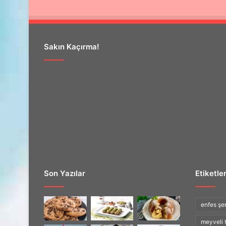
Sakın Kaçırma!
Son Yazılar
Etiketle
enfes şerb
meyveli t