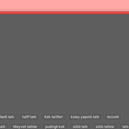
r
etli tatlı
hafif tatlı
Kek tarifleri
kolay yapımlı tatlı
lezzetli
atlı
Meyveli tatlılar
pudingli kek
sütlü tatlı
sütlü tatlılar
tatlı