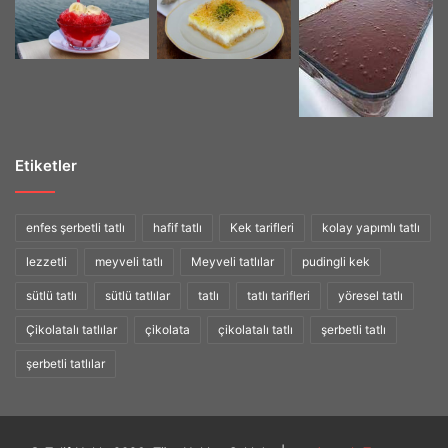
Etiketler
enfes şerbetli tatlı
hafif tatlı
Kek tarifleri
kolay yapımlı tatlı
lezzetli
meyveli tatlı
Meyveli tatlılar
pudingli kek
sütlü tatlı
sütlü tatlılar
tatlı
tatlı tarifleri
yöresel tatlı
Çikolatalı tatlılar
çikolata
çikolatalı tatlı
şerbetli tatlı
şerbetli tatlılar