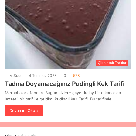
Çikolatalı Tatlılar
M.Sude
4 Temmuz 2023
0
573
Tadına Doyamacağınız Pudingli Kek Tarifi
Merhabalar efendim. Bugün sizlere gayet kolay bir o kadar da
lezzetli bir tarif ile geldim: Pudingli Kek Tarifi. Bu tarifimle…
Devamını Oku »