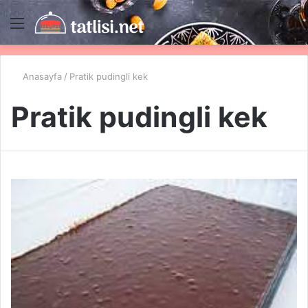
Menü
A
y
...
Anasayfa
/
Pratik pudingli kek
Pratik pudingli kek