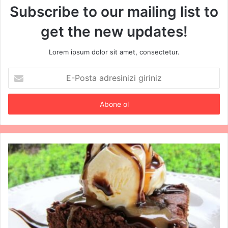
s
Subscribe to our mailing list to
i
get the new updates!
Lorem ipsum dolor sit amet, consectetur.
E
-
P
o
s
t
a
a
d
r
e
s
i
n
i