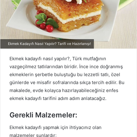
t
a
g
ö
n
d
Ekmek Kadayıfı Nasıl Yapılır? Tarifi ve Hazırlanışı!
e
r
Ekmek kadayıfı nasıl yapılır?, Türk mutfağının
m
vazgeçilmez tatlılarından biridir. İnce ince doğranmış
e
ekmeklerin şerbetle buluştuğu bu lezzetli tatlı, özel
k
günlerde ve misafir sofralarında sıkça tercih edilir. Bu
makalede, evde kolayca hazırlayabileceğiniz enfes
ekmek kadayıfı tarifini adım adım anlatacağız.
Gerekli Malzemeler:
Ekmek kadayıfı yapmak için ihtiyacınız olan
malzemeler şunlardır: