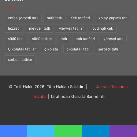
enfes şerbetli tatlı
hafif tatlı
Kek tarifleri
kolay yapımlı tatlı
lezzetli
meyveli tatlı
Meyveli tatlılar
pudingli kek
sütlü tatlı
sütlü tatlılar
tatlı
tatlı tarifleri
yöresel tatlı
Çikolatalı tatlılar
çikolata
çikolatalı tatlı
şerbetli tatlı
şerbetli tatlılar
© Telif Hakkı 2026, Tüm Hakları Saklıdır |
Jannah Tasarımcı
TieLabs
| Tarafından Gururla Barındırılır
Facebook
Twitter
Instagram