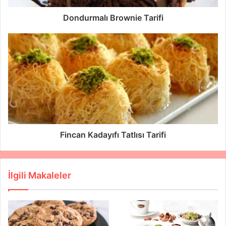
z
i
Dondurmalı Brownie Tarifi
g
i
r
i
n
i
z
Fincan Kadayıfı Tatlısı Tarifi
İlgili Makaleler