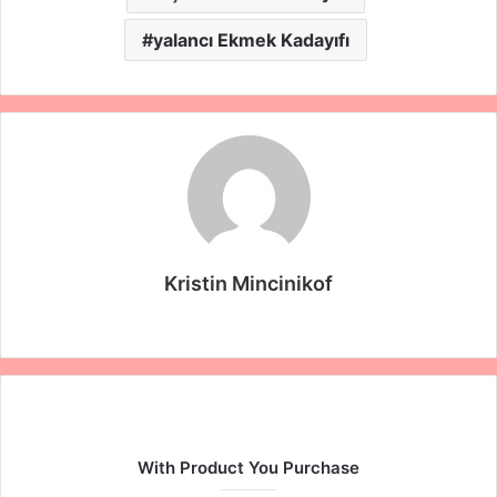
yalancı Ekmek Kadayıfı
Kristin Mincinikof
W
e
b
s
i
t
With Product You Purchase
e