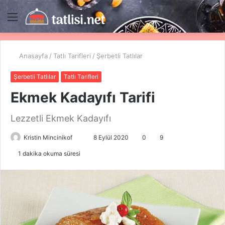
Menü
A
y
...
Anasayfa
/
Tatlı Tarifleri
/
Şerbetli Tatlılar
Şerbetli Tatlılar
Tatlı Tarifleri
Ekmek Kadayıfı Tarifi
Lezzetli Ekmek Kadayıfı
Kristin Mincinikof
B
8 Eylül 2020
0
9
i
1 dakika okuma süresi
r
e
-
p
o
s